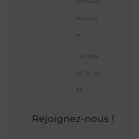
andrewh
emus.co
m
+33 (0)6
50 76 10
88
Rejoignez-nous !