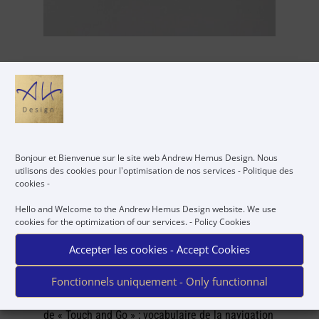
Bonjour et Bienvenue sur le site web Andrew Hemus Design. Nous
Bureau Touch and Go
utilisons des cookies pour l'optimisation de nos services -
Politique des
cookies
-
Hello and Welcome to the Andrew Hemus Design website. We use
J’ai collaboré à plusieurs reprises avec Airbus afin
cookies for the optimization of our services. -
Policy Cookies
de créer du mobilier unique incluant des pièces
d’avion A330. Le choix des pièces ainsi que le
Accepter les cookies - Accept Cookies
design étaient à mon entière discrétion. Carte
blanche !
Fonctionnels uniquement - Only functionnal
De par ses origines, j’ai donné à ce bureau le nom
de « Touch and Go » ; vocabulaire de la navigation