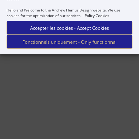
navigation ci-dessus
Hello and Welcome to the Andrew Hemus Design website. We use
cookies for the optimization of our services. -
Policy Cookies
pour localiser l'article.
Accepter les cookies - Accept Cookies
Fonctionnels uniquement - Only functionnal